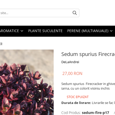
AROMATICE
PLANTE SUCULENTE
PERENE (MULTIANUALE)
re
Sedum spurius Firecra
DeLaAndrei
27,00 RON
Sedum spurius Firecracker in ghivec
iarna, cu un colorit visiniu inchis
STOC EPUIZAT
Durata de livrare:
Livrarile se fa
Cod Produs:
sedum-fire-p17