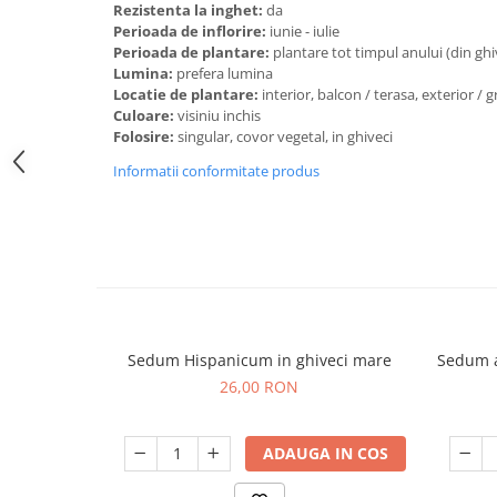
Rezistenta la inghet:
da
Perioada de inflorire:
iunie - iulie
Perioada de plantare:
plantare tot timpul anului (din gh
Lumina:
prefera lumina
Locatie de plantare:
interior, balcon / terasa, exterior / 
Culoare:
visiniu inchis
Folosire:
singular, covor vegetal, in ghiveci
Informatii conformitate produs
Sedum Hispanicum in ghiveci mare
Sedum a
26,00 RON
ADAUGA IN COS