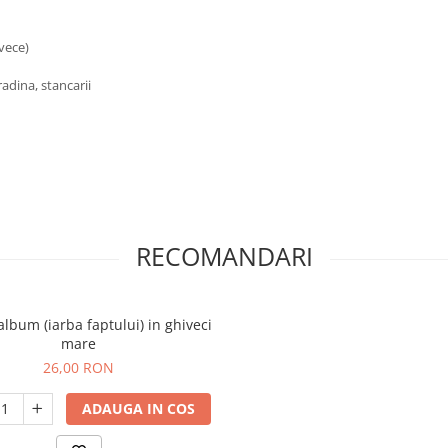
ivece)
gradina, stancarii
RECOMANDARI
lbum (iarba faptului) in ghiveci
mare
26,00 RON
ADAUGA IN COS