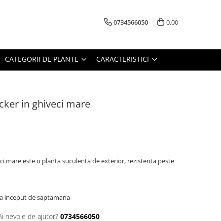
0734566050
0,00
CATEGORII DE PLANTE
CARACTERISTICI
cker in ghiveci mare
i mare este o planta suculenta de exterior, rezistenta peste
c la inceput de saptamana
Ai nevoie de ajutor?
0734566050