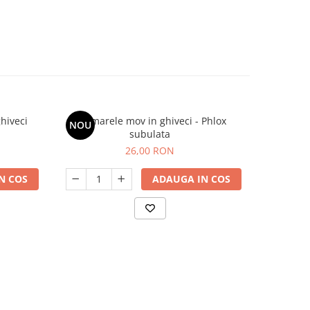
hiveci
Brumarele mov in ghiveci - Phlox
Sedum sa
NOU
NOU
subulata
26,00 RON
N COS
ADAUGA IN COS