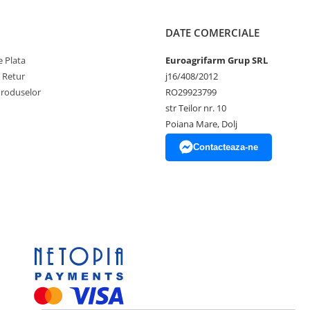
DATE COMERCIALE
 Plata
Euroagrifarm Grup SRL
e Retur
j16/408/2012
Produselor
RO29923799
str Teilor nr. 10
Poiana Mare, Dolj
Contacteaza-ne