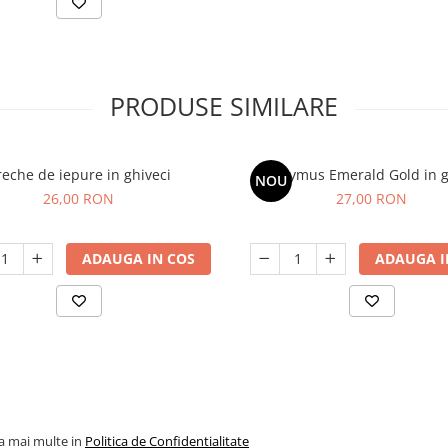
PRODUSE SIMILARE
eche de iepure in ghiveci
Euonymus Emerald Gold in g
NOU
26,00 RON
27,00 RON
ADAUGA IN COS
ADAUGA I
la mai multe in
Politica de Confidentialitate