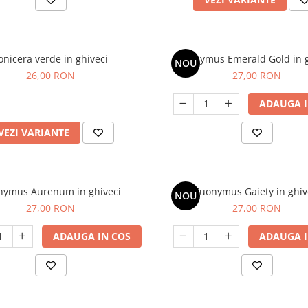
onicera verde in ghiveci
Euonymus Emerald Gold in g
NOU
26,00 RON
27,00 RON
ADAUGA I
VEZI VARIANTE
nymus Aurenum in ghiveci
Euonymus Gaiety in ghiv
NOU
27,00 RON
27,00 RON
ADAUGA IN COS
ADAUGA I