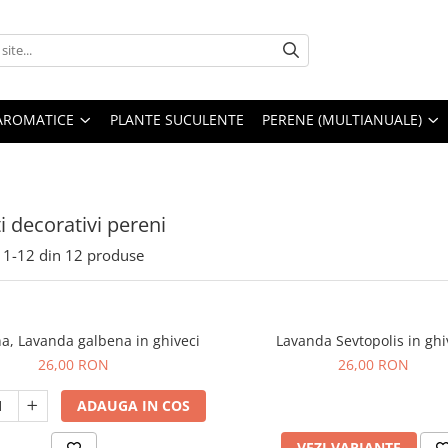
AROMATICE
PLANTE SUCULENTE
PERENE (MULTIANUALE)
i decorativi pereni
1-
12
din
12
produse
na, Lavanda galbena in ghiveci
Lavanda Sevtopolis in ghi
26,00 RON
26,00 RON
ADAUGA IN COS
VEZI VARIANTE