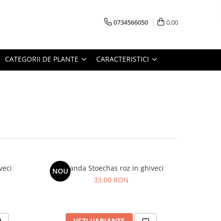
0734566050
0,00
CATEGORII DE PLANTE
CARACTERISTICI
veci
Lavanda Stoechas roz in ghiveci
NOU
33,00 RON
VEZI VARIANTE