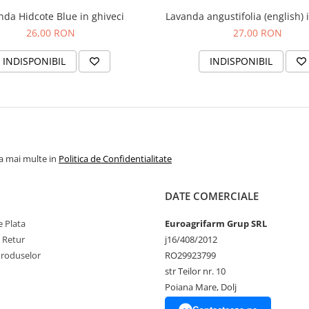
nda Hidcote Blue in ghiveci
Lavanda angustifolia (english) 
26,00 RON
27,00 RON
INDISPONIBIL
INDISPONIBIL
la mai multe in
Politica de Confidentialitate
DATE COMERCIALE
 Plata
Euroagrifarm Grup SRL
e Retur
j16/408/2012
Produselor
RO29923799
str Teilor nr. 10
Poiana Mare, Dolj