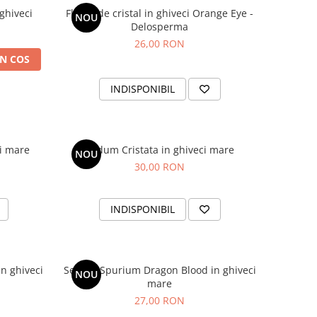
ghiveci
Floare de cristal in ghiveci Orange Eye -
NOU
Delosperma
26,00 RON
N COS
INDISPONIBIL
i mare
Sedum Cristata in ghiveci mare
NOU
30,00 RON
INDISPONIBIL
n ghiveci
Sedum Spurium Dragon Blood in ghiveci
NOU
mare
27,00 RON