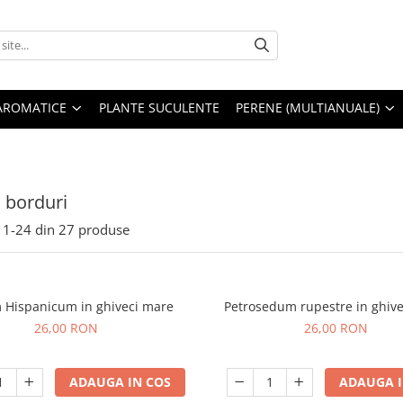
AROMATICE
PLANTE SUCULENTE
PERENE (MULTIANUALE)
 borduri
1-
24
din
27
produse
Hispanicum in ghiveci mare
Petrosedum rupestre in ghiv
26,00 RON
26,00 RON
ADAUGA IN COS
ADAUGA I