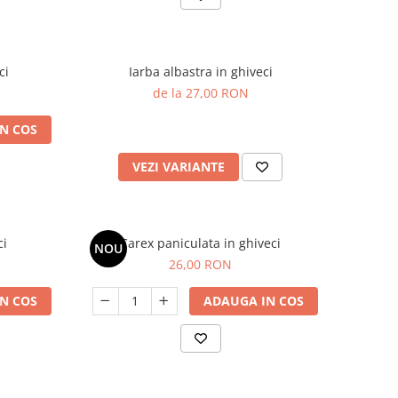
ci
Iarba albastra in ghiveci
de la 27,00 RON
N COS
VEZI VARIANTE
ci
Carex paniculata in ghiveci
NOU
26,00 RON
N COS
ADAUGA IN COS