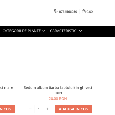
0734566050
0,00
CATEGORII DE PLANTE
CARACTERISTICI
eci mare
Sedum album (iarba faptului) in ghiveci
mare
26,00 RON
N COS
ADAUGA IN COS