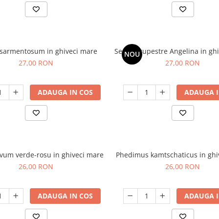
sarmentosum in ghiveci mare
Sedum rupestre Angelina in gh
NOU
27,00 RON
27,00 RON
ADAUGA IN COS
ADAUGA I
vum verde-rosu in ghiveci mare
Phedimus kamtschaticus in ghi
26,00 RON
26,00 RON
ADAUGA IN COS
ADAUGA I