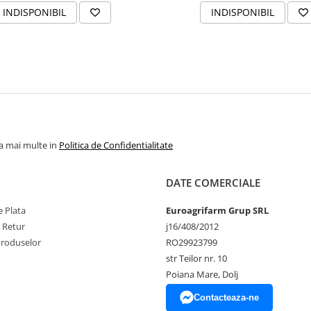
INDISPONIBIL
INDISPONIBIL
la mai multe in
Politica de Confidentialitate
DATE COMERCIALE
 Plata
Euroagrifarm Grup SRL
e Retur
j16/408/2012
Produselor
RO29923799
str Teilor nr. 10
Poiana Mare, Dolj
Contacteaza-ne