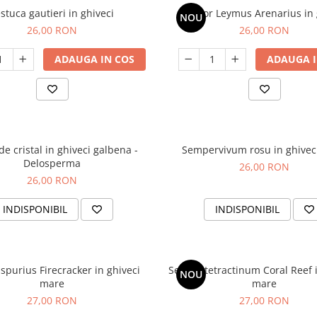
stuca gautieri in ghiveci
Perisor Leymus Arenarius in 
NOU
26,00 RON
26,00 RON
ADAUGA IN COS
ADAUGA I
de cristal in ghiveci galbena -
Sempervivum rosu in ghivec
Delosperma
26,00 RON
26,00 RON
INDISPONIBIL
INDISPONIBIL
recracker in ghiveci
Sedum tetractinum Coral Reef i
NOU
mare
mare
27,00 RON
27,00 RON