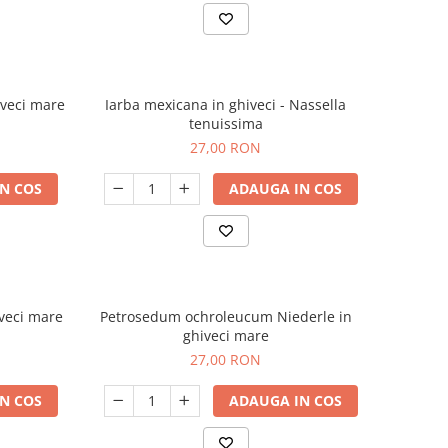
iveci mare
Iarba mexicana in ghiveci - Nassella
tenuissima
27,00 RON
N COS
ADAUGA IN COS
veci mare
Petrosedum ochroleucum Niederle in
ghiveci mare
27,00 RON
N COS
ADAUGA IN COS