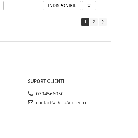
INDISPONIBIL
1
2
SUPORT CLIENTI
0734566050
contact@DeLaAndrei.ro