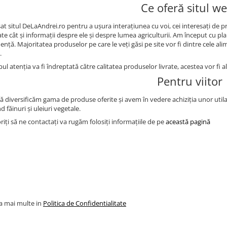
Ce oferă situl w
at situl DeLaAndrei.ro pentru a ușura interațiunea cu voi, cei interesați de 
ate cât și informații despre ele și despre lumea agriculturii. Am început cu pl
nță. Majoritatea produselor pe care le veți găsi pe site vor fi dintre cele al
.
ul atenția va fi îndreptată către calitatea produselor livrate, acestea vor fi 
Pentru viitor
ă diversificăm gama de produse oferite și avem în vedere achiziția unor utila
d făinuri și uleiuri vegetale.
iți să ne contactați va rugăm folosiți informațiile de pe
această pagină
la mai multe in
Politica de Confidentialitate