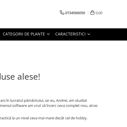
0734566050
0,00
CATEGORII DE PLANTE
CARACTERISTICI
use alese!
ani în lucratul pământului, iar eu, Andrei, am studiat
omeniul software am vrut să încerc ceva complet nou, atras
actică la un nivel ceva mai mare decât cel de hobby.