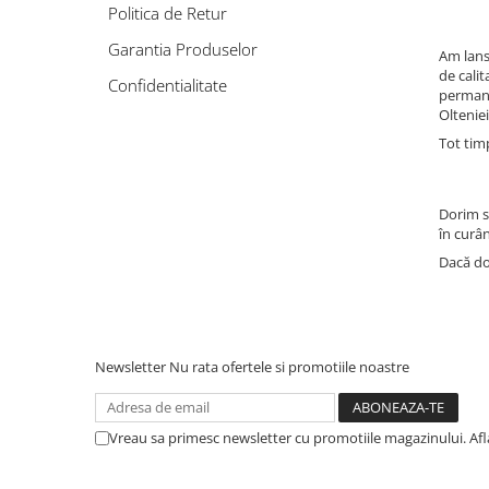
Cimbru si cimbrisor
Alb
Politica de Retur
Macris
Albastru
Garantia Produselor
Am lans
Portocaliu
Lamaita (melisa, roinita)
de calit
Confidentialitate
Mov
permane
Chives
Olteniei
Multicolor
Ardei iute
Tot timp
Argintiu
Marar
Bicolor
Tarhon
Vargat / variegat
Dorim s
în curân
Pe anotimp
Dacă dor
Plante pentru tot anul
Plante de Primavara
Plante de Vara
Plante de Toamna
Newsletter
Nu rata ofertele si promotiile noastre
Plante de iarna
Vreau sa primesc newsletter cu promotiile magazinului. Af