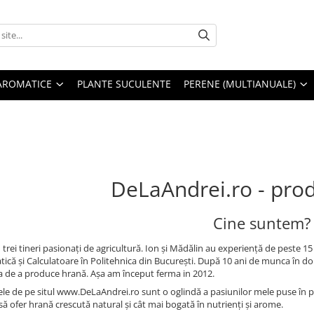
AROMATICE
PLANTE SUCULENTE
PERENE (MULTIANUALE)
DeLaAndrei.ro - prod
Cine suntem?
rei tineri pasionați de agricultură. Ion și Mădălin au experiență de peste 15 
ică și Calculatoare în Politehnica din București. După 10 ani de munca în d
a de a produce hrană. Așa am început ferma in 2012.
le de pe situl www.DeLaAndrei.ro sunt o oglindă a pasiunilor mele puse în pr
să ofer hrană crescută natural și cât mai bogată în nutrienți și arome.