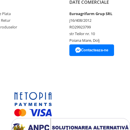
DATE COMERCIALE
 Plata
Euroagrifarm Grup SRL
e Retur
j16/408/2012
Produselor
RO29923799
str Teilor nr. 10
Poiana Mare, Dolj
Contacteaza-ne