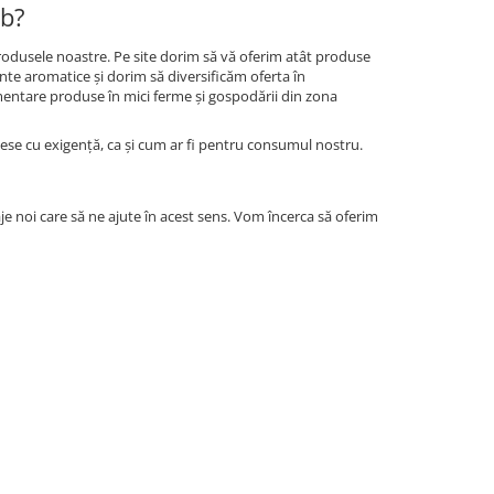
eb?
produsele noastre. Pe site dorim să vă oferim atât produse
ante aromatice și dorim să diversificăm oferta în
imentare produse în mici ferme și gospodării din zona
alese cu exigență, ca și cum ar fi pentru consumul nostru.
je noi care să ne ajute în acest sens. Vom încerca să oferim