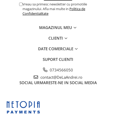
Cimbru si cimbrisor
Alb
Vreau sa primesc newsletter cu promotiile
Macris
Albastru
magazinului. Afla mai multe in
Politica de
Confidentialitate
Portocaliu
Lamaita (melisa, roinita)
Mov
Chives
MAGAZINUL MEU
Multicolor
Ardei iute
Argintiu
CLIENTI
Marar
Bicolor
Tarhon
DATE COMERCIALE
Vargat / variegat
Pe anotimp
SUPORT CLIENTI
Plante pentru tot anul
0734566050
Plante de Primavara
contact@DeLaAndrei.ro
Plante de Vara
SOCIAL
URMARESTE-NE IN SOCIAL MEDIA
Plante de Toamna
Plante de iarna