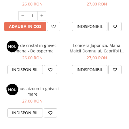
26,00 RON
27,00 RON
ADAUGA IN COS
INDISPONIBIL
Floare de cristal in ghiveci
Lonicera Japonica, Mana
NOU
galbena - Delosperma
Maicii Domnului, Caprifoi in
ghiveci
26,00 RON
27,00 RON
INDISPONIBIL
INDISPONIBIL
Phedimus aizoon in ghiveci
NOU
mare
27,00 RON
INDISPONIBIL