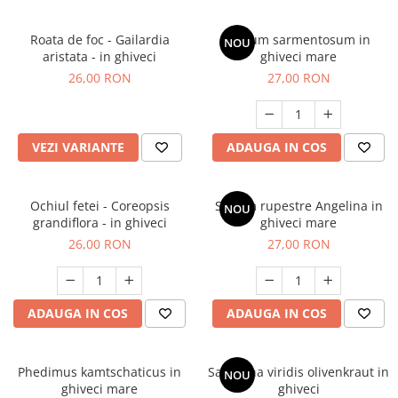
Cimbru si cimbrisor
Alb
Macris
Albastru
Roata de foc - Gailardia
Sedum sarmentosum in
NOU
Portocaliu
Lamaita (melisa, roinita)
aristata - in ghiveci
ghiveci mare
Mov
26,00 RON
27,00 RON
Chives
Multicolor
Ardei iute
Argintiu
Marar
Bicolor
VEZI VARIANTE
ADAUGA IN COS
Tarhon
Vargat / variegat
Pe anotimp
Ochiul fetei - Coreopsis
Sedum rupestre Angelina in
NOU
Plante pentru tot anul
grandiflora - in ghiveci
ghiveci mare
Plante de Primavara
26,00 RON
27,00 RON
Plante de Vara
Plante de Toamna
Plante de iarna
ADAUGA IN COS
ADAUGA IN COS
Phedimus kamtschaticus in
Santolina viridis olivenkraut in
NOU
ghiveci mare
ghiveci