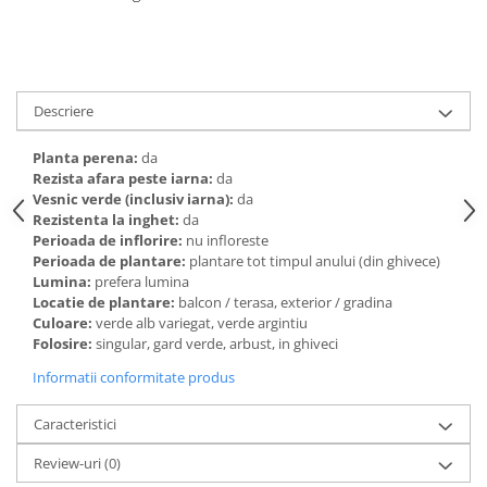
Descriere
Planta perena:
da
Rezista afara peste iarna:
da
Vesnic verde (inclusiv iarna):
da
Rezistenta la inghet:
da
Perioada de inflorire:
nu infloreste
Perioada de plantare:
plantare tot timpul anului (din ghivece)
Lumina:
prefera lumina
Locatie de plantare:
balcon / terasa, exterior / gradina
Culoare:
verde alb variegat, verde argintiu
Folosire:
singular, gard verde, arbust, in ghiveci
Informatii conformitate produs
Caracteristici
Review-uri
(0)