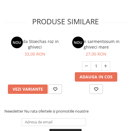
PRODUSE SIMILARE
Lavanda Stoechas roz in
Sedum sarmentosum in
NOU
NOU
ghiveci
ghiveci mare
33,00 RON
27,00 RON
ADAUGA IN COS
VEZI VARIANTE
Newsletter
Nu rata ofertele si promotiile noastre