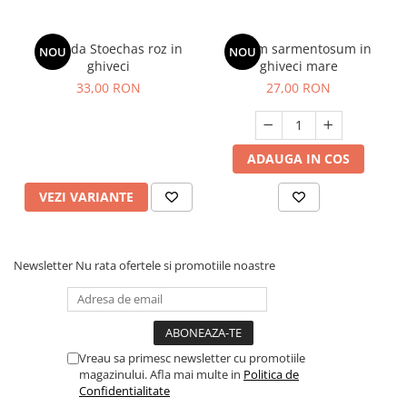
Lavanda Stoechas roz in
Sedum sarmentosum in
NOU
NOU
ghiveci
ghiveci mare
33,00 RON
27,00 RON
ADAUGA IN COS
VEZI VARIANTE
Newsletter
Nu rata ofertele si promotiile noastre
Vreau sa primesc newsletter cu promotiile
magazinului. Afla mai multe in
Politica de
Confidentialitate