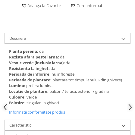
Adauga la Favorite
Cere informatii
Descriere
Planta perena:
da
Rezista afara peste iarna:
da
Vesnic verde (inclusiv iarna):
da
Rezistenta la inghet:
da
Perioada de inflorire:
nu infloreste
Perioada de plantare:
plantare tot timpul anului (din ghivece)
Lumina:
prefera lumina
Locatie de plantare:
balcon / terasa, exterior / gradina
Culoare:
verde
Folosire:
singular, in ghiveci
Informatii conformitate produs
Caracteristici