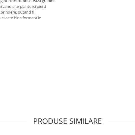
argintiu. Infrumuseteaza gradina
 cand alte plante isi pierd
e prindere, putand fi
 ei este bine formata in
PRODUSE SIMILARE