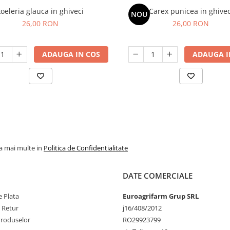
koeleria glauca in ghiveci
Carex punicea in ghivec
NOU
26,00 RON
26,00 RON
ADAUGA IN COS
ADAUGA I
la mai multe in
Politica de Confidentialitate
DATE COMERCIALE
 Plata
Euroagrifarm Grup SRL
e Retur
j16/408/2012
Produselor
RO29923799