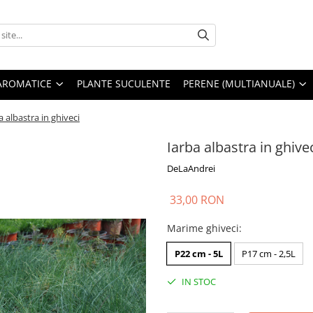
AROMATICE
PLANTE SUCULENTE
PERENE (MULTIANUALE)
a albastra in ghiveci
Iarba albastra in ghive
DeLaAndrei
33,00 RON
Marime ghiveci
:
P22 cm - 5L
P17 cm - 2,5L
IN STOC