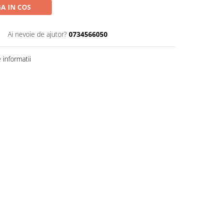
A IN COS
Ai nevoie de ajutor?
0734566050
informatii