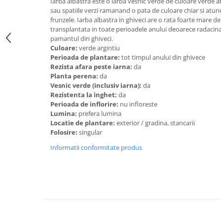
Iarba albastra este o iarba vesnic verde de culoare verde 
sau spatiile verzi ramanand o pata de culoare chiar si atunci
frunzele. Iarba albastra in ghiveci are o rata foarte mare d
transplantata in toate perioadele anului deoarece radacina
pamantul din ghiveci.
Culoare:
verde argintiu
Perioada de plantare:
tot timpul anului din ghivece
Rezista afara peste iarna:
da
Planta perena:
da
Vesnic verde (inclusiv iarna):
da
Rezistenta la inghet:
da
Perioada de inflorire:
nu infloreste
Lumina:
prefera lumina
Locatie de plantare:
exterior / gradina, stancarii
Folosire:
singular
Informatii conformitate produs