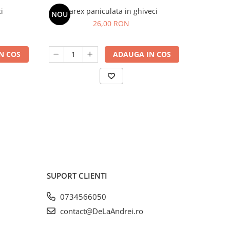
i
Carex paniculata in ghiveci
Fest
NOU
NOU
26,00 RON
N COS
ADAUGA IN COS
SUPORT CLIENTI
0734566050
contact@DeLaAndrei.ro