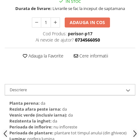
IN STOC
Durata de livrare:
Livrarile se fac la inceput de saptamana
ADAUGA IN COS
Cod Produs:
perisor-p17
Ai nevoie de ajutor?
0734566050
Adauga la Favorite
Cere informatii
Descriere
Planta perena:
da
Rezista afara peste iarna:
da
Vesnic verde (inclusiv iarna):
da
Rezistenta la inghet:
da
Perioada de inflorire:
nu infloreste
Perioada de plantare:
plantare tot timpul anului (din ghivece)
Lumina:
prefera lumina