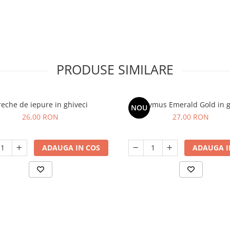
PRODUSE SIMILARE
eche de iepure in ghiveci
Euonymus Emerald Gold in g
NOU
26,00 RON
27,00 RON
ADAUGA IN COS
ADAUGA I