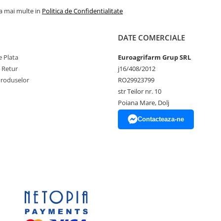
la mai multe in
Politica de Confidentialitate
DATE COMERCIALE
 Plata
Euroagrifarm Grup SRL
e Retur
j16/408/2012
Produselor
RO29923799
str Teilor nr. 10
Poiana Mare, Dolj
Contacteaza-ne