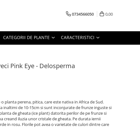
0734566050
0,00
CATEGORII DE PLANTE
CARACTERISTICI
iveci Pink Eye - Delosperma
o planta perena, pitica, care este nativa in Africa de Sud.
 la inaltimi de 10-15cm si sunt inconjurate de frunze inguste si
lanta de gheata (ice plant) datorita perilor de pe frunze si
ina creand iluzia unor cristale de gheata. Pe durata iernii
de in rosu. Florile pot avea o varietate de culori dintre care