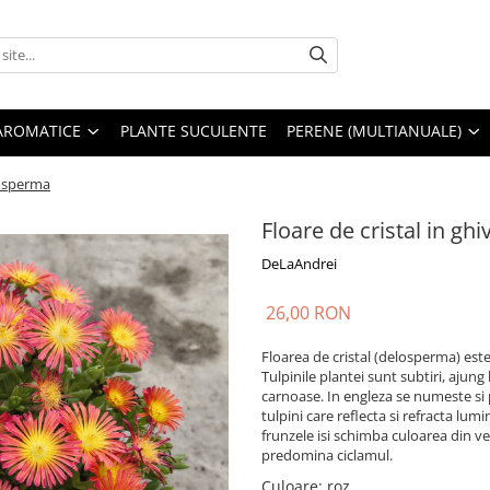
AROMATICE
PLANTE SUCULENTE
PERENE (MULTIANUALE)
elosperma
Floare de cristal in gh
DeLaAndrei
26,00 RON
Floarea de cristal (delosperma) este 
Tulpinile plantei sunt subtiri, ajung
carnoase. In engleza se numeste si p
tulpini care reflecta si refracta lum
frunzele isi schimba culoarea din ver
predomina ciclamul.
Culoare
:
roz