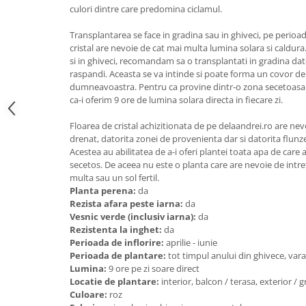
culori dintre care predomina ciclamul.
Transplantarea se face in gradina sau in ghiveci, pe perioad
cristal are nevoie de cat mai multa lumina solara si caldur
si in ghiveci, recomandam sa o transplantati in gradina dato
raspandi. Aceasta se va intinde si poate forma un covor de 
dumneavoastra. Pentru ca provine dintr-o zona secetoasa 
ca-i oferim 9 ore de lumina solara directa in fiecare zi.
Floarea de cristal achizitionata de pe delaandrei.ro are nev
drenat, datorita zonei de provenienta dar si datorita flunz
Acestea au abilitatea de a-i oferi plantei toata apa de care 
secetos. De aceea nu este o planta care are nevoie de intre
multa sau un sol fertil.
Planta perena:
da
Rezista afara peste iarna:
da
Vesnic verde (inclusiv iarna):
da
Rezistenta la inghet:
da
Perioada de inflorire:
aprilie - iunie
Perioada de plantare:
tot timpul anului din ghivece, va
Lumina:
9 ore pe zi soare direct
Locatie de plantare:
interior, balcon / terasa, exterior / 
Culoare:
roz