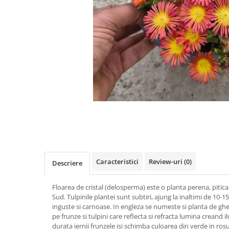
Cimbru si cimbrisor
Alb
Macris
Albastru
Portocaliu
Lamaita (melisa, roinita)
Mov
Chives
Multicolor
Ardei iute
Argintiu
Marar
Bicolor
Tarhon
Vargat / variegat
Pe anotimp
Distribuie
Plante pentru tot anul
pe
Plante de Primavara
Facebook
Plante de Vara
Caracteristici
Review-uri
(0)
Descriere
Plante de Toamna
Plante de iarna
Floarea de cristal (delosperma) este o planta perena, pitica,
Sud. Tulpinile plantei sunt subtiri, ajung la inaltimi de 10-
inguste si carnoase. In engleza se numeste si planta de ghea
pe frunze si tulpini care reflecta si refracta lumina creand i
durata iernii frunzele isi schimba culoarea din verde in rosu