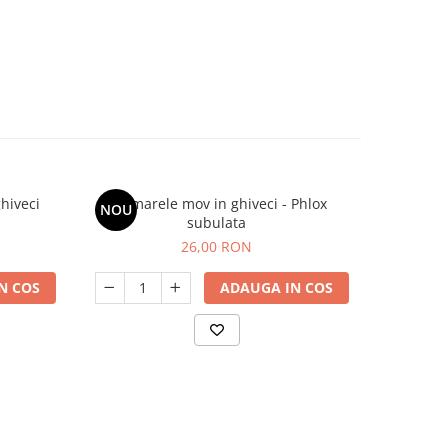
hiveci
Brumarele mov in ghiveci - Phlox
Sedum sa
NOU
NOU
subulata
26,00 RON
N COS
ADAUGA IN COS