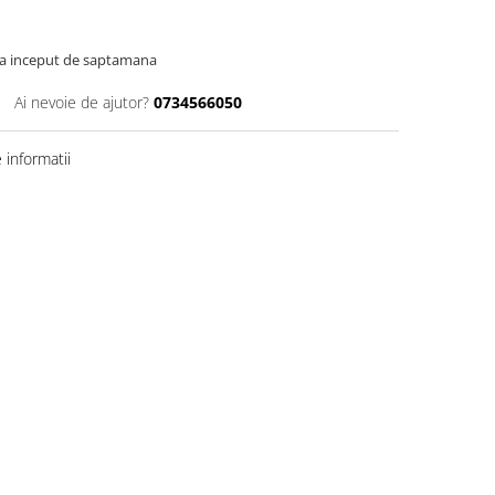
c la inceput de saptamana
Ai nevoie de ajutor?
0734566050
informatii