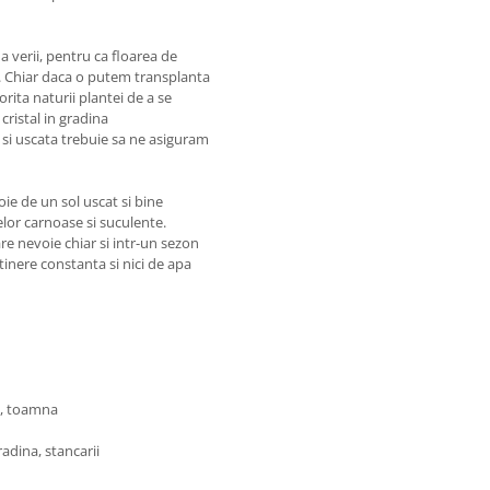
a verii, pentru ca floarea de
a. Chiar daca o putem transplanta
rita naturii plantei de a se
cristal in gradina
si uscata trebuie sa ne asiguram
oie de un sol uscat si bine
elor carnoase si suculente.
are nevoie chiar si intr-un sezon
tinere constanta si nici de apa
ra, toamna
gradina, stancarii