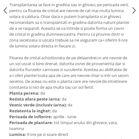
Transplantarea se face in gradina sau in ghiveci, pe perioada verii,
pentru ca floarea de cristal are nevoie de cat mai multa lumina
solara si caldura. Chiar daca o putem transplanta si in ghiveci,
recomandam sa o transplantati in gradina datorita naturii plantei
de a se raspandi. Aceasta se va intinde si poate forma un covor
de cristal in gradina dumneavoastra. Pentru ca provine dintr-o
zona secetoasa si uscata trebuie sa ne asiguram ca-i oferim 9 ore
de lumina solara directa in fiecare zi.
Floarea de cristal achizitionata de pe delaandrei.ro are nevoie de
un sol uscat si bine drenat, datorita zonei de provenienta dar si
datorita flunzelor carnoase si suculente. Acestea au abilitatea de
a-i oferi plantei toata apa de care are nevoie chiar si intr-un sezon
secetos. De aceea nu este o planta care are nevoie de intretinere
constanta si nici de apa multa sau un sol fertil.
Planta perena:
da
Rezista afara peste iarna:
da
Vesnic verde (inclusiv iarna):
da
Rezistenta la inghet:
da
Perioada de inflorire:
aprilie - iunie
Perioada de plantare:
tot timpul anului din ghivece, vara,
toamna
Lumina:
9 ore pe zi soare direct