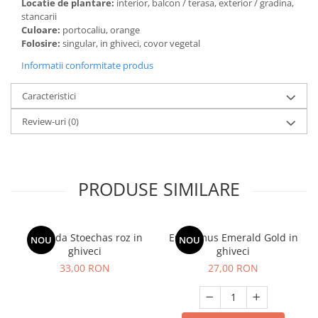
Locatie de plantare:
interior, balcon / terasa, exterior / gradina,
stancarii
Culoare:
portocaliu, orange
Folosire:
singular, in ghiveci, covor vegetal
Informatii conformitate produs
Caracteristici
Review-uri
(0)
PRODUSE SIMILARE
Lavanda Stoechas roz in
Euonymus Emerald Gold in
NOU
NOU
ghiveci
ghiveci
33,00 RON
27,00 RON