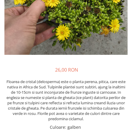
Cimbru si cimbrisor
Alb
Macris
Albastru
Portocaliu
Lamaita (melisa, roinita)
Mov
Chives
Multicolor
Ardei iute
Argintiu
Marar
Bicolor
Tarhon
Vargat / variegat
Pe anotimp
26,00 RON
Plante pentru tot anul
Plante de Primavara
Floarea de cristal (delosperma) este o planta perena, pitica, care este
nativa in Africa de Sud. Tulpinile plantei sunt subtiri, ajung la inaltimi
Plante de Vara
de 10-15cm si sunt inconjurate de frunze inguste si carnoase. In
Plante de Toamna
engleza se numeste si planta de gheata (ice plant) datorita perilor de
pe frunze si tulpini care reflecta si refracta lumina creand iluzia unor
Plante de iarna
cristale de gheata. Pe durata iernii frunzele isi schimba culoarea din
verde in rosu. Florile pot avea o varietate de culori dintre care
predomina ciclamul.
Culoare
:
galben