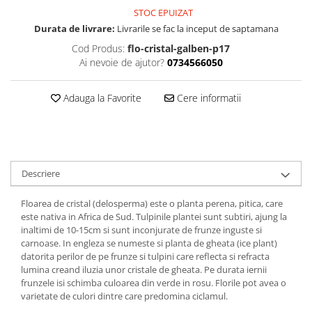
STOC EPUIZAT
Durata de livrare:
Livrarile se fac la inceput de saptamana
Cod Produs:
flo-cristal-galben-p17
Ai nevoie de ajutor?
0734566050
Adauga la Favorite
Cere informatii
Descriere
Floarea de cristal (delosperma) este o planta perena, pitica, care
este nativa in Africa de Sud. Tulpinile plantei sunt subtiri, ajung la
inaltimi de 10-15cm si sunt inconjurate de frunze inguste si
carnoase. In engleza se numeste si planta de gheata (ice plant)
datorita perilor de pe frunze si tulpini care reflecta si refracta
lumina creand iluzia unor cristale de gheata. Pe durata iernii
frunzele isi schimba culoarea din verde in rosu. Florile pot avea o
varietate de culori dintre care predomina ciclamul.