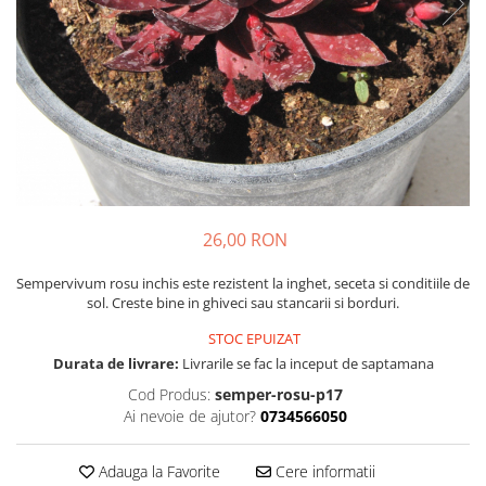
Cimbru si cimbrisor
Alb
Macris
Albastru
Portocaliu
Lamaita (melisa, roinita)
Mov
Chives
Multicolor
Ardei iute
Argintiu
Marar
Bicolor
Tarhon
Vargat / variegat
Pe anotimp
26,00 RON
Plante pentru tot anul
Sempervivum rosu inchis este rezistent la inghet, seceta si conditiile de
Plante de Primavara
sol. Creste bine in ghiveci sau stancarii si borduri.
Plante de Vara
STOC EPUIZAT
Plante de Toamna
Durata de livrare:
Livrarile se fac la inceput de saptamana
Plante de iarna
Cod Produs:
semper-rosu-p17
Ai nevoie de ajutor?
0734566050
Adauga la Favorite
Cere informatii