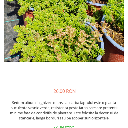
Cimbru si cimbrisor
Alb
Macris
Albastru
Portocaliu
Lamaita (melisa, roinita)
Mov
Chives
Multicolor
Ardei iute
Argintiu
Marar
Bicolor
Tarhon
Vargat / variegat
Pe anotimp
Plante pentru tot anul
Plante de Primavara
Plante de Vara
26,00 RON
Plante de Toamna
Plante de iarna
Sedum album in ghiveci mare, sau iarba faptului este o planta
suculenta vesnic verde, rezistenta peste iarna care are pretentii
minime fata de conditiile de plantare. Este folosita la decoruri de
stancarie, langa borduri sau pe acoperisuri orizontale.
IN STOC