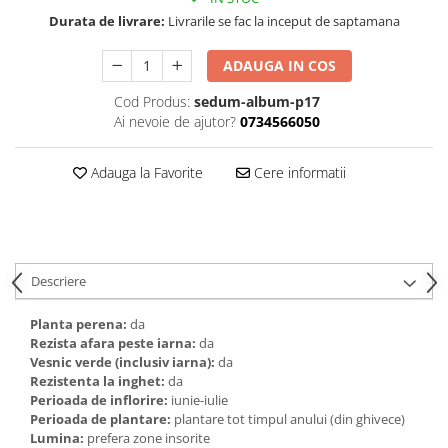
Durata de livrare:
Livrarile se fac la inceput de saptamana
ADAUGA IN COS
Cod Produs:
sedum-album-p17
Ai nevoie de ajutor?
0734566050
Adauga la Favorite
Cere informatii
Descriere
Planta perena:
da
Rezista afara peste iarna:
da
Vesnic verde (inclusiv iarna):
da
Rezistenta la inghet:
da
Perioada de inflorire:
iunie-iulie
Perioada de plantare:
plantare tot timpul anului (din ghivece)
Lumina:
prefera zone insorite