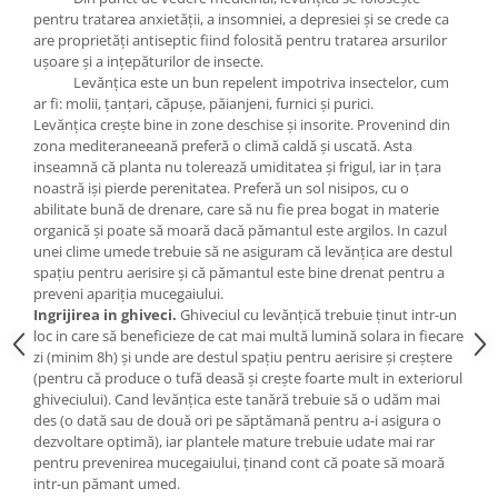
pentru tratarea anxietății, a insomniei, a depresiei și se crede ca
are proprietăți antiseptic fiind folosită pentru tratarea arsurilor
ușoare și a ințepăturilor de insecte.
Levănțica este un bun repelent impotriva insectelor, cum
ar fi
:
molii, țanțari, căpușe, păianjeni, furnici și purici.
Levănțica crește bine in zone deschise și insorite. Provenind din
zona mediteraneeană preferă o climă caldă și uscată. Asta
inseamnă că planta nu tolerează umiditatea și frigul, iar in țara
noastră iși pierde perenitatea. Preferă un sol nisipos, cu o
abilitate bună de drenare, care să nu fie prea bogat in materie
organică și poate să moară dacă pămantul este argilos. In cazul
unei clime umede trebuie să ne asiguram că levănțica are destul
spațiu pentru aerisire și că pămantul este bine drenat pentru a
preveni apariția mucegaiului.
Ingrijirea in ghiveci.
Ghiveciul cu levănțică trebuie ținut intr-un
loc in care să beneficieze de cat mai multă lumină solara in fiecare
zi (minim 8h) și unde are destul spațiu pentru aerisire și creștere
(pentru că produce o tufă deasă și crește foarte mult in exteriorul
ghiveciului). Cand levănțica este tanără trebuie să o udăm mai
des (o dată sau de două ori pe săptămană pentru a-i asigura o
dezvoltare optimă), iar plantele mature trebuie udate mai rar
pentru prevenirea mucegaiului, ținand cont că poate să moară
intr-un pămant umed.