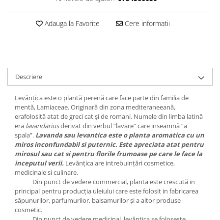
Adauga la Favorite
Cere informatii
Descriere
Levănțica este o plantă perenă care face parte din familia de
mentă, Lamiaceae. Originară din zona mediteraneeană,
erafolosită atat de greci cat și de romani. Numele din limba latină
era
lavandarius
derivat din verbul
“lavare”
care inseamnă
“a
spala”.
Lavanda sau levantica este o planta aromatica cu un
miros inconfundabil si puternic. Este apreciata atat pentru
mirosul sau cat si pentru florile frumoase pe care le face la
inceputul verii.
Levănțica are intrebuințări cosmetice,
medicinale si culinare.
Din punct de vedere commercial, planta este crescută in
principal pentru producția uleiului care este folosit in fabricarea
săpunurilor, parfumurilor, balsamurilor și a altor produse
cosmetic.
Din punct de vedere medicinal, levănțica se folosește