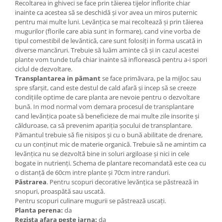
Recoltarea in ghiveci se face prin tăierea tijelor inflorite chiar
inainte ca acestea să se deschidă și vor avea un miros puternic
pentru mai multe luni. Levănțica se mai recoltează și prin tăierea
mugurilor (florile care abia sunt in formare), cand vine vorba de
tipul comestibil de levăntică, care sunt folosiți in forma uscată in
diverse mancăruri. Trebuie să luăm aminte că și in cazul acestei
plante vom tunde tufa chiar inainte să inflorească pentru a-i spori
ciclul de dezvoltare.
Transplantarea in pămant
se face primăvara, pe la mijloc sau
spre sfarșit, cand este destul de cald afară și incep să se creeze
condițiile optime de care planta are nevoie pentru o dezvoltare
bună. In mod normal vom demara procesul de transplantare
cand levănțica poate să beneficieze de mai multe zile insorite și
călduroase, ca să prevenim apariția șocului de transplantare.
Pămantul trebuie să fie nisipos și cu o bună abilitate de drenare,
cu un conținut mic de materie organică. Trebuie să ne amintim ca
levănțica nu se dezvoltă bine in soluri argiloase și nici in cele
bogate in nutrienți. Schema de plantare recomandată este cea cu
o distanță de 60cm intre plante și 70cm intre randuri.
Păstrarea
. Pentru scopuri decorative levănțica se păstrează in
snopuri
, proaspătă sau uscată.
Pentru scopuri culinare mugurii se păstrează uscați.
Planta perena:
da
Rezista afara peste iarna:
da