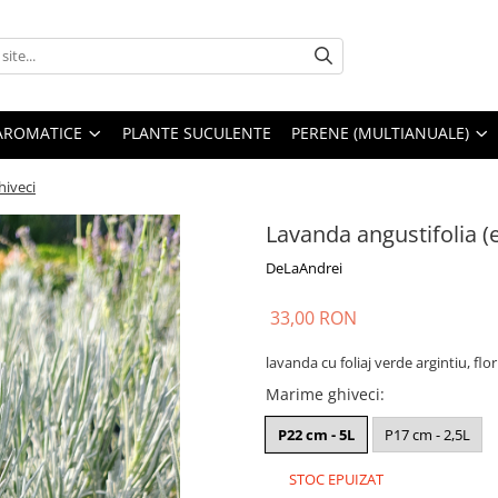
AROMATICE
PLANTE SUCULENTE
PERENE (MULTIANUALE)
hiveci
Lavanda angustifolia (e
DeLaAndrei
33,00 RON
lavanda cu foliaj verde argintiu, flo
Marime ghiveci
:
P22 cm - 5L
P17 cm - 2,5L
STOC EPUIZAT