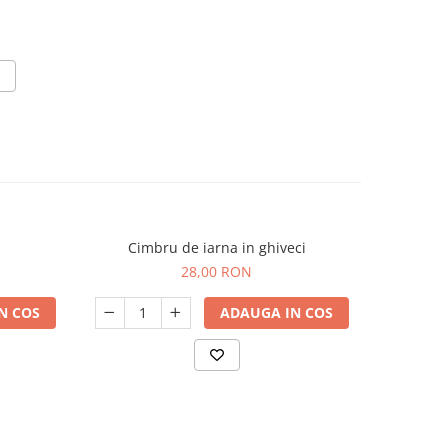
Cimbru de iarna in ghiveci
28,00 RON
N COS
ADAUGA IN COS
V