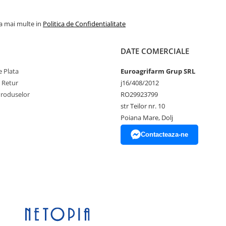
la mai multe in
Politica de Confidentialitate
DATE COMERCIALE
 Plata
Euroagrifarm Grup SRL
e Retur
j16/408/2012
Produselor
RO29923799
str Teilor nr. 10
Poiana Mare, Dolj
Contacteaza-ne