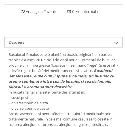
Adauga la Favorite
Cere informatii
Descriere
Busuiocul lămaios este o plantă ierboasă, originară din partea
tropicală a Asiei, cu un ciclu de viață anual. Termenul de busuioc
provine din limba greacă (basileus) insemnand
“
rege”. Și este intr-
adevăr regele bucătăriei mediteraneene si asiatice.
Busuiocul
lămaios este
, dupa cum ii spune si numele, un busuioc cu
aroma combinata intre cea de busuioc si cea de lamaie.
Mirosul si aroma sa sunt deosebite.
In bucătăria italiană este foarte des intalnit in
:
- sosul pesto
- diverse tipuri de pizza
- diverse tipuri de paste
Are de asemenea și nenumărate intrebuințări medicinale prin
tratamente naturale. In cele mai comune cazuri se folosește in
tratarea afecțiunilor bronșice, afecțiunilor gastrointestinale,