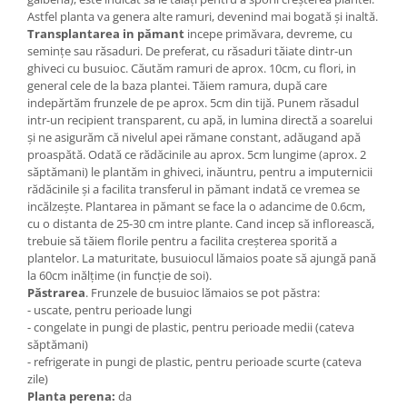
Astfel planta va genera alte ramuri, devenind mai bogată și inaltă.
Transplantarea in pămant
incepe primăvara, devreme, cu
semințe sau răsaduri. De preferat, cu răsaduri tăiate dintr-un
ghiveci cu busuioc. Căutăm ramuri de aprox. 10cm, cu flori, in
general cele de la baza plantei. Tăiem ramura, după care
indepărtăm frunzele de pe aprox. 5cm din tijă. Punem răsadul
intr-un recipient transparent, cu apă, in lumina directă a soarelui
și ne asigurăm că nivelul apei rămane constant, adăugand apă
proaspătă. Odată ce rădăcinile au aprox. 5cm lungime (aprox. 2
săptămani) le plantăm in ghiveci, inăuntru, pentru a imputernicii
rădăcinile și a facilita transferul in pămant indată ce vremea se
incălzește. Plantarea in pămant se face la o adancime de 0.6cm,
cu o distanta de 25-30 cm intre plante. Cand incep să inflorească,
trebuie să tăiem florile pentru a facilita creșterea sporită a
plantelor. La maturitate, busuiocul
lămaios
poate să ajungă pană
la 60cm inălțime (in funcție de soi).
Păstrarea
. Frunzele de busuioc lămaios se pot păstra
:
-
uscate, pentru perioade lungi
- congelate in pungi de plastic, pentru perioade medii (cateva
săptămani)
- refrigerate in pungi de plastic, pentru perioade scurte (cateva
zile)
Planta perena:
da