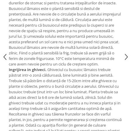
durerilor de stomac si pentru tratarea ințepăturilor de insecte.
Busuiocul
lămaios
este o plantă sensibilă si destul de
pretențioasă. Are nevoie de o circulație bună a aerului imprejurul
plantei, de multă lumină si de căldură. Circulația aerului este
necesară pentru că busuiocul este predispus la ciuperci si are
nevoie de spațiu să respire, pentru a nu produce umezeală in
jurul lui. Și umezeala solului este importantă pentru busuioc,
acesta preferand un sol care nu e nici prea umed nici prea uscat.
Busuiocul
lămaios
are nevoie de multă lumina solară directă,
zilnic. Fiind o plantă sensibilă la frig, trebuie să avem grijă să o
ferim de zonele friguroase.
10°C
este temperatura minimă de
care avem nevoie pentru un ciclu de creștere optim.
Ingrijirea in ghiveci.
Ghiveciul cu busuioc
lămaios
trebuie
păstrat intr-o zonă călduroasă, bine luminată și bine aerisită.
Trebuie să păstrăm o distanță de 15-20cm intre alte ghivece cu
plante si obiecte, pentru o bună circulație a aerului. Ghiveciul cu
busuioc trebuie ținut intr-un loc bine luminat. Planta trebuie sa
aibă acces direct la 6-8 ore de lumină solară, zilnică. Solul din
ghiveci trebuie udat cu moderație pentru a nu inneca planta și in
același timp trebuie să ii asigurăm cantitatea optimă de apă.
Recoltarea in ghiveci sau tăierea frunzelor se face din varful
plantei, in jos, pentru a permite regenerarea și creșterea continuă
a plantei. Odată cu apariția florilor (in general de culoare
galbenă), este indicat să le tăiați pentru a sporii creșterea plantei.