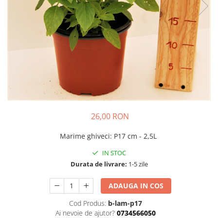
Cimbru si cimbrisor
Alb
Macris
Albastru
Portocaliu
Lamaita (melisa, roinita)
Mov
Chives
Multicolor
Ardei iute
Argintiu
Marar
Bicolor
Tarhon
Vargat / variegat
Pe anotimp
26,00 RON
Plante pentru tot anul
Plante de Primavara
Marime ghiveci
:
P17 cm - 2,5L
Plante de Vara
IN STOC
Plante de Toamna
Durata de livrare:
1-5 zile
Plante de iarna
ADAUGA IN COS
Cod Produs:
b-lam-p17
Ai nevoie de ajutor?
0734566050