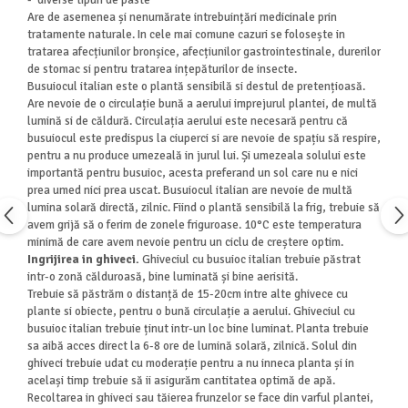
Are de asemenea și nenumărate intrebuințări medicinale prin
tratamente naturale. In cele mai comune cazuri se folosește in
tratarea afecțiunilor bronșice, afecțiunilor gastrointestinale, durerilor
de stomac si pentru tratarea ințepăturilor de insecte.
Busuiocul
italian
este o plantă sensibilă si destul de pretențioasă.
Are nevoie de o circulație bună a aerului imprejurul plantei, de multă
lumină si de căldură. Circulația aerului este necesară pentru că
busuiocul este predispus la ciuperci si are nevoie de spațiu să respire,
pentru a nu produce umezeală in jurul lui. Și umezeala solului este
importantă pentru busuioc, acesta preferand un sol care nu e nici
prea umed nici prea uscat. Busuiocul
italian
are nevoie de multă
lumina solară directă, zilnic. Fiind o plantă sensibilă la frig, trebuie să
avem grijă să o ferim de zonele friguroase.
10°C
este temperatura
minimă de care avem nevoie pentru un ciclu de creștere optim.
Ingrijirea in ghiveci.
Ghiveciul cu busuioc
italian
trebuie păstrat
intr-o zonă călduroasă, bine luminată și bine aerisită.
Trebuie să păstrăm o distanță de 15-20cm intre alte ghivece cu
plante si obiecte, pentru o bună circulație a aerului. Ghiveciul cu
busuioc
italian
trebuie ținut intr-un loc bine luminat. Planta trebuie
sa aibă acces direct la 6-8 ore de lumină solară, zilnică. Solul din
ghiveci trebuie udat cu moderație pentru a nu inneca planta și in
același timp trebuie să ii asigurăm cantitatea optimă de apă.
Recoltarea in ghiveci sau tăierea frunzelor se face din varful plantei,