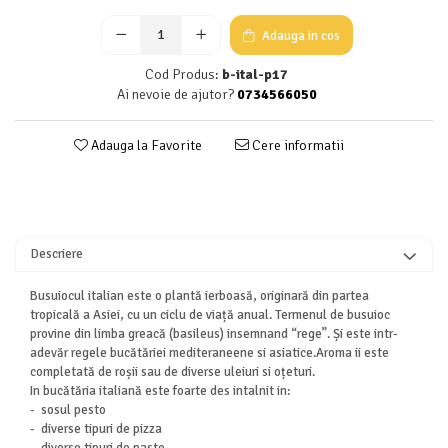
Adauga in cos
Cod Produs:
b-ital-p17
Ai nevoie de ajutor?
0734566050
Adauga la Favorite
Cere informatii
Descriere
Busuiocul italian este o plantă ierboasă, originară din partea
tropicală a Asiei, cu un ciclu de viață anual. Termenul de busuioc
provine din limba greacă (basileus) insemnand
“
rege”. Și este intr-
adevăr regele bucătăriei mediteraneene si asiatice.Aroma ii este
completată de roșii sau de diverse uleiuri si oțeturi.
In bucătăria italiană este foarte des intalnit in
:
- sosul pesto
- diverse tipuri de pizza
- diverse tipuri de paste