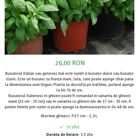
Cimbru si cimbrisor
Alb
Macris
Albastru
Portocaliu
Lamaita (melisa, roinita)
Mov
Chives
Multicolor
Ardei iute
Argintiu
Marar
Bicolor
Tarhon
Vargat / variegat
26,00 RON
Pe anotimp
Busuiocul italian sau genovez mai este numit si busuioc dulce sau busuioc
Plante pentru tot anul
clasic. Este un busuioc cu frunza mare, lata, care poate ajunge chiar pana
Plante de Primavara
la dimensiunea unei linguri. Planta se dezvolta pe inaltime, putand ajunge
la 60-70 de cm.
Plante de Vara
Busuiocul italienesc in ghiveci poate fi comandat in varianta de ghiveci
Plante de Toamna
mare (22 cm - 25 ron) sau in varianta cu ghiveci mic de 17 cm - 15 ron. Il
putem trimite prin curier si poate ajunge la dumneavoastra in 24-48 de ore.
Plante de iarna
Marime ghiveci
:
P17 cm - 2,5L
In stoc
Durata de livrare:
1-5 zile