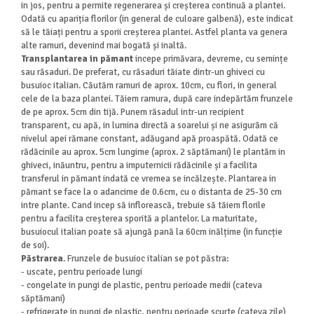
in jos, pentru a permite regenerarea și creșterea continuă a plantei.
Odată cu apariția florilor (in general de culoare galbenă), este indicat
să le tăiați pentru a sporii creșterea plantei. Astfel planta va genera
alte ramuri, devenind mai bogată și inaltă.
Transplantarea in pămant
incepe primăvara, devreme, cu semințe
sau răsaduri. De preferat, cu răsaduri tăiate dintr-un ghiveci cu
busuioc
italian
. Căutăm ramuri de aprox. 10cm, cu flori, in general
cele de la baza plantei. Tăiem ramura, după care indepărtăm frunzele
de pe aprox. 5cm din tijă. Punem răsadul intr-un recipient
transparent, cu apă, in lumina directă a soarelui și ne asigurăm că
nivelul apei rămane constant, adăugand apă proaspătă. Odată ce
rădăcinile au aprox. 5cm lungime (aprox. 2 săptămani) le plantăm in
ghiveci, inăuntru, pentru a imputernicii rădăcinile și a facilita
transferul in pămant indată ce vremea se incălzește. Plantarea in
pămant se face la o adancime de 0.6cm, cu o distanta de 25-30 cm
intre plante. Cand incep să inflorească, trebuie să tăiem florile
pentru a facilita creșterea sporită a plantelor. La maturitate,
busuiocul
italian
poate să ajungă pană la 60cm inălțime (in funcție
de soi).
Păstrarea
. Frunzele de busuioc italian se pot păstra
:
-
uscate, pentru perioade lungi
- congelate in pungi de plastic, pentru perioade medii (cateva
săptămani)
- refrigerate in pungi de plastic, pentru perioade scurte (cateva zile)