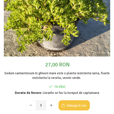
Cimbru si cimbrisor
Alb
Macris
Albastru
Portocaliu
Lamaita (melisa, roinita)
Mov
Chives
Multicolor
Ardei iute
Argintiu
Marar
Bicolor
Tarhon
Vargat / variegat
Pe anotimp
Plante pentru tot anul
27,00 RON
Plante de Primavara
Sedum sarmentosum in ghiveci mare este o planta rezistenta iarna, foarte
Plante de Vara
rezistenta la seceta, vesnic verde.
Plante de Toamna
In stoc
Plante de iarna
Durata de livrare:
Livrarile se fac la inceput de saptamana
Adauga in cos