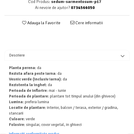
Cod Produs:
sedum-sarmentosum-p17
Ai nevoie de ajutor?
0734566050
Adauga la Favorite
Cere informatii
Descriere
Planta perena:
da
Rezista afara peste iarna:
da
Vesnic verde (inclusiv iarna):
da
Rezistenta la inghet:
da
Perioada de inflorire:
mai - iunie
Perioada de plantare:
plantare tot timpul anului (din ghivece)
Lumina:
prefera lumina
Locatie de plantare:
interior, balcon / terasa, exterior / gradina,
stancarii
Culoare:
verde
Folosire:
singular, covor vegetal, in ghiveci
Informatii conformitate produs