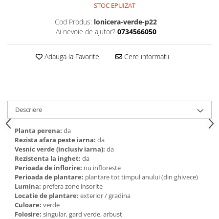
STOC EPUIZAT
Cod Produs:
lonicera-verde-p22
Ai nevoie de ajutor?
0734566050
Adauga la Favorite
Cere informatii
Descriere
Planta perena:
da
Rezista afara peste iarna:
da
Vesnic verde (inclusiv iarna):
da
Rezistenta la inghet:
da
Perioada de inflorire:
nu infloreste
Perioada de plantare:
plantare tot timpul anului (din ghivece)
Lumina:
prefera zone insorite
Locatie de plantare:
exterior / gradina
Culoare:
verde
Folosire:
singular, gard verde, arbust