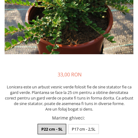
Cimbru si cimbrisor
Alb
Macris
Albastru
Portocaliu
Lamaita (melisa, roinita)
Mov
Chives
Multicolor
Ardei iute
Argintiu
Marar
Bicolor
Tarhon
Vargat / variegat
Pe anotimp
33,00 RON
Plante pentru tot anul
Plante de Primavara
Lonicera este un arbust vesnic verde folosit fie de sine statator fie ca
Plante de Vara
gard verde. Plantarea se face la 25 cm pentru a obtine densitatea
corect pentru un gard verde ce poate fi tuns in forma dorita. Ca arbust
Plante de Toamna
de sine statator, poate de asemenea fi tuns in diverse forme.
Plante de iarna
Are un foliaj bogat si dens.
Marime ghiveci
:
P22 cm - 5L
P17 cm - 2,5L