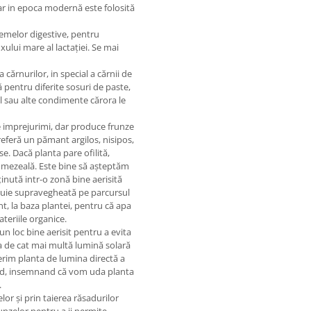
 dar in epoca modernă este folosită
melor digestive, pentru
ului mare al lactației. Se mai
nurilor, in special a cărnii de
ă pentru diferite sosuri de paste,
l sau alte condimente cărora le
te imprejurimi, dar produce frunze
eferă un pămant argilos, nisipos,
e. Dacă planta pare ofilită,
 umezeală. Este bine să așteptăm
inută intr-o zonă bine aerisită
buie supravegheată pe parcursul
, la baza plantei, pentru că apa
teriile organice.
-un loc bine aerisit pentru a evita
ia de cat mai multă lumină solară
ferim planta de lumina directă a
med, insemnand că vom uda planta
.
lor și prin taierea răsadurilor
unzelor pentru a ii permite