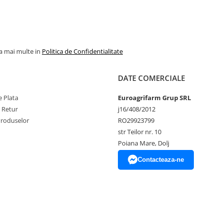
la mai multe in
Politica de Confidentialitate
DATE COMERCIALE
 Plata
Euroagrifarm Grup SRL
e Retur
j16/408/2012
Produselor
RO29923799
str Teilor nr. 10
Poiana Mare, Dolj
Contacteaza-ne