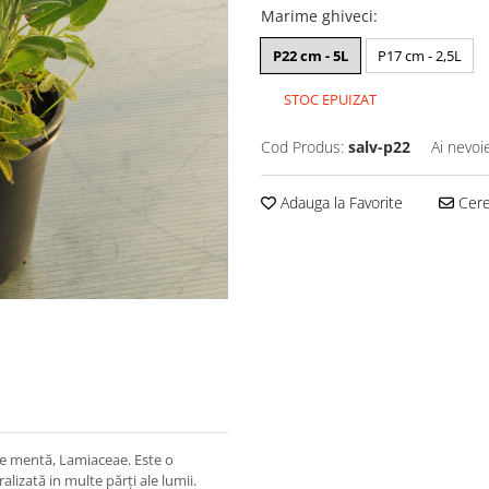
Marime ghiveci
:
P22 cm - 5L
P17 cm - 2,5L
STOC EPUIZAT
Cod Produs:
salv-p22
Ai nevoi
Adauga la Favorite
Cere 
 de mentă, Lamiaceae. Este o
lizată in multe părți ale lumii.