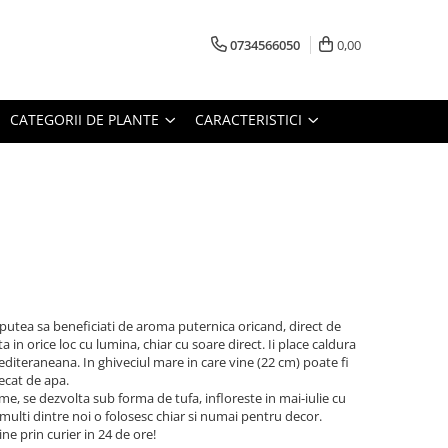
0734566050
0,00
CATEGORII DE PLANTE
CARACTERISTICI
 putea sa beneficiati de aroma puternica oricand, direct de
ta in orice loc cu lumina, chiar cu soare direct. Ii place caldura
editeraneana. In ghiveciul mare in care vine (22 cm) poate fi
ecat de apa.
ime, se dezvolta sub forma de tufa, infloreste in mai-iulie cu
multi dintre noi o folosesc chiar si numai pentru decor.
e prin curier in 24 de ore!