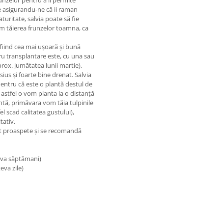
e asigurandu-ne că ii raman
turitate, salvia poate să fie
ăm tăierea frunzelor toamna, ca
 fiind cea mai ușoară și bună
u transplantare este, cu una sau
ox. jumătatea lunii martie),
ius și foarte bine drenat. Salvia
Pentru că este o plantă destul de
astfel o vom planta la o distanță
ntă, primăvara vom tăia tulpinile
 scad calitatea gustului),
tativ.
nt proaspete și se recomandă
teva săptămani)
eva zile)