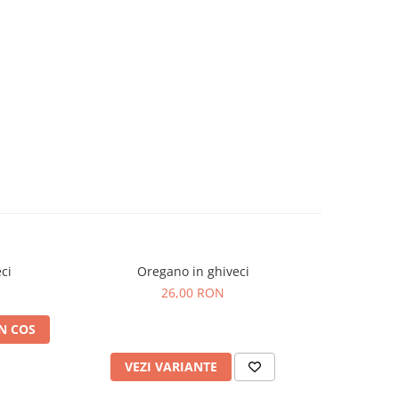
ci
Oregano in ghiveci
Men
26,00 RON
N COS
VEZI VARIANTE
V