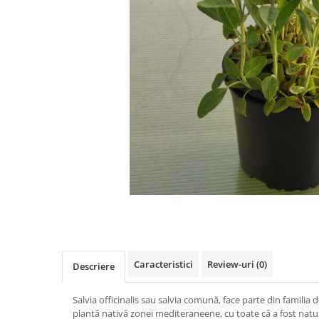
Cimbru si cimbrisor
Alb
Macris
Albastru
Portocaliu
Lamaita (melisa, roinita)
Mov
Chives
Multicolor
Ardei iute
Argintiu
Marar
Bicolor
Tarhon
Vargat / variegat
Pe anotimp
Plante pentru tot anul
Plante de Primavara
Distribuie
Plante de Vara
pe
Plante de Toamna
Facebook
Plante de iarna
Caracteristici
Review-uri
(0)
Descriere
Salvia officinalis sau salvia comună, face parte din familia
plantă nativă zonei mediteraneene, cu toate că a fost natura