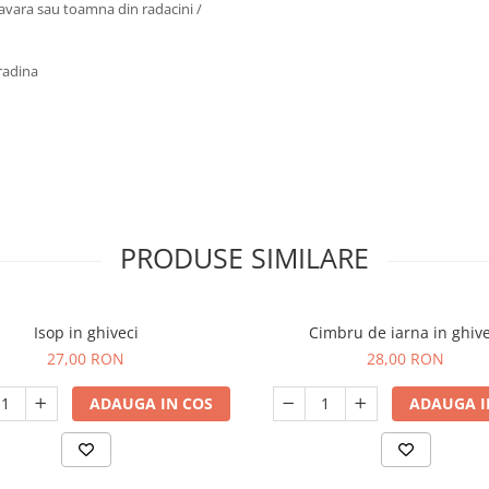
mavara sau toamna din radacini /
gradina
PRODUSE SIMILARE
Isop in ghiveci
Cimbru de iarna in ghive
27,00 RON
28,00 RON
ADAUGA IN COS
ADAUGA I