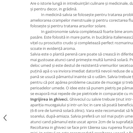
Are o istorie lungă in intrebuințări culinare și medicinale,
și pentru decor, in grădină.
In medicină salvia se folosește pentru tratarea proble
ameliorarea crampelor menstruale și pentru corectarea flux
folosește și pentru tratarea arsurilor solare.
In gastronomie salvia completează foarte bine aroma căr
pasăre. Este folosită in mare parte, in bucătăria italieneasc
vițel cu prosciutto crudo și completează perfect rozmarinu
scoate in evidență aroma.
Salvia este o plantă perenă care poate să crească in diferi
mai gustoase atunci cand primește multă lumină solară. Pr
deloc umed și este destul de rezistentă vremurilor secetoas
puțină apă o va inviora imediat datorită nevoii reduse de
pană se usucă pămantul inainte să o udăm. Salvia trebuie ț
pentru că pot apărea probleme cauzate de mucegai și tre
perioadelor umede. O idee este să punem pietriș pe pămant
se evaporă mai repede de pe pietricele in comparație cu ma
Ingrijirea in ghiveci.
Ghiveciul cu salvie trebuie ținut intr
apariția mucegaiului și intr-un loc in care să poată benefic
(6-8 ore de lumină solară zilnic). Vara este recomandat să 
soarelui, după-amiaza. Salvia preferă un sol mai puțin u
atunci cand pămanul este uscat aprox 2cm de la suprafață
Recoltarea in ghiveci se face prin tăierea sau ruperea frunze
mici. In primul an este recomandată recoltarea ușoară a fr