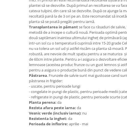
plantei să se dezvolte. După primul an recoltarea se va fac
cateva tulpini, din care să se dezvolte. După ce ajunge la ma
recoltată pană la de 3 ori pe an. Este recomandat să incet
planta să se poată pregăti pentru iarnă.
Transplantarea in pămant
se face cu răsaduri de salvie,
metodă de a incepe o cultură nouă. Perioada optimă pentr
două saptămani inaintea ultimului ingheț de primăvară (apr
intr-un sol cu o temperatură cuprinsă intre 15-20 grade Cels
nu va tolera un sol ud și astfel riscăm ca planta să moară. 
robustă, are nevoie de mult spațiu pentru a se maturiza și 
de 60cm intre plante. Pentru a-i asigura o dezvoltare eficie
lemnoase (acestea produc frunze cu un gust lemnos și astfel
pentru a asigura o producție bună din punct de vedere cali
Păstrarea
. Frunzele de salvie sunt mai gustoase cand su
păstrarea in frigider
:
-
uscate, pentru perioade lungi
- congelate in pungi de plastic, pentru perioade medii (ca
- refrigerate in pungi de plastic, pentru perioade scurte (cat
Planta perena:
da
Rezista afara peste iarna:
da
Vesnic verde (inclusiv iarna):
nu
Rezistenta la inghet:
da
Perioada de inflorire:
aprilie - mai