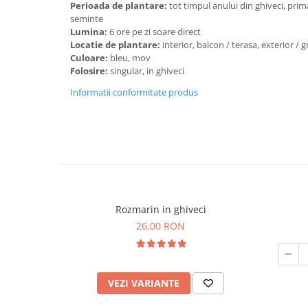
Perioada de plantare:
tot timpul anului din ghiveci, pri
seminte
Lumina:
6 ore pe zi soare direct
Locatie de plantare:
interior, balcon / terasa, exterior / 
Culoare:
bleu, mov
Folosire:
singular, in ghiveci
Informatii conformitate produs
Rozmarin in ghiveci
26,00 RON
VEZI VARIANTE