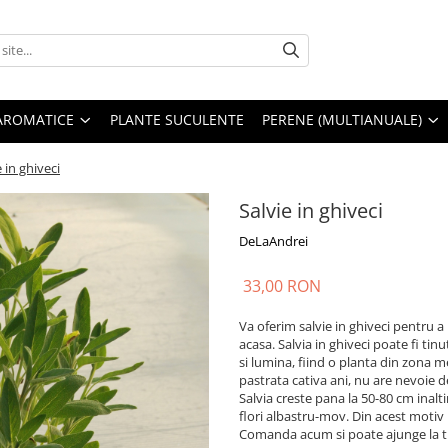
AROMATICE
PLANTE SUCULENTE
PERENE (MULTIANUALE)
e in ghiveci
Salvie in ghiveci
DeLaAndrei
33,00 RON
Va oferim salvie in ghiveci pentru a
acasa. Salvia in ghiveci poate fi tinu
si lumina, fiind o planta din zona m
pastrata cativa ani, nu are nevoie d
Salvia creste pana la 50-80 cm inalt
flori albastru-mov. Din acest motiv 
Comanda acum si poate ajunge la tin