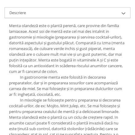
Descriere
Menta olandeză este o plantă perenă, care provine din familia
lamiaceae. Acest soi de mentă este cel mai des intalnit in
gastronomie și mixologie (prepararea și servirea cocktail-urilor),
datorită aspectului și gustului plăcut. Comparată cu Izma (menta
romanească), de culoare verde inchis și gust piperat, menta
olandeză are o culoare mult mai vie și un gust puternic, dar mai
puțin ințepător. Menta este bogată in vitaminele A și C și este
folosită ca un antioxidant in scăderea riscului anumitor cancere,
cum ar fi cancerul de colon.
In gastronomie menta este folosită in decorarea
preparatelor, dar și in prepararea sosurilor care acompaniază
carnea de miel. Se mai folosește și in prepararea dulciurilor cum
ar fi:
inghețată, ciocolată, etc.
In mixologie se folosește pentru prepararea si decorarea
cocktail-urilor, de ex
: Mojito, Mint Julep, etc.
Se mai folosește și
pentru prepararea ceaiului de mentă și a delicioasei limonade.
Menta olandeză este o plantă cu un ciclu de creștere rapid. In
anumite cazuri poate fi considerată o plantă invazivă dacă nu
este ținută sub control, datorită stolonilor (rădăcinile) care se
răspandesc atat in sol, cat și pe suprafața acestuia. Pentru a o