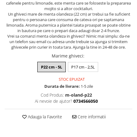
cafenele pentru limonade, este menta care se foloseste la prepararea
mojito si a altor cocktailuri.
Un ghiveci mare de menta olandeza (22 cm) ar trebui sa fie suficient
pentru o persoana care consuma de cateva ori pe saptamana
limonada. Aroma puternica a plantei taiata proaspat se poate obtine
in bautura pe care o prepari daca adaugi doar 2-4 frunze.
Vrei sa comanzi menta olandeza in ghiveci? Nimic mai simplu: da-ne
un telefon sau email cu adresa unde trebuie sa ajunga si trimitem
ghivecele prin curier in toata tara. Ajunga la tine in 24-48 de ore.
Marime ghiveci
:
P22 cm - 5L
P17 cm - 2,5L
STOC EPUIZAT
Durata de livrare:
1-5 zile
Cod Produs:
m-oland-p22
Ai nevoie de ajutor?
0734566050
Adauga la Favorite
Cere informatii