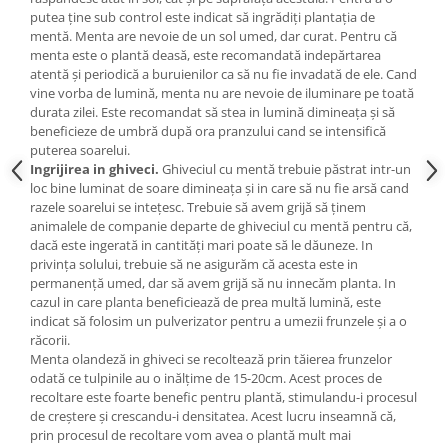
putea ține sub control este indicat să ingrădiți plantația de
mentă. Menta are nevoie de un sol umed, dar curat. Pentru că
menta este o plantă deasă, este recomandată indepărtarea
atentă și periodică a buruienilor ca să nu fie invadată de ele. Cand
vine vorba de lumină, menta nu are nevoie de iluminare pe toată
durata zilei. Este recomandat să stea in lumină dimineața și să
beneficieze de umbră după ora pranzului cand se intensifică
puterea soarelui.
Ingrijirea in ghiveci.
Ghiveciul cu mentă trebuie păstrat intr-un
loc bine luminat de soare dimineața și in care să nu fie arsă cand
razele soarelui se intețesc. Trebuie să avem grijă să ținem
animalele de companie departe de ghiveciul cu mentă pentru că,
dacă este ingerată in cantități mari poate să le dăuneze. In
privința solului, trebuie să ne asigurăm că acesta este in
permanență umed, dar să avem grijă să nu innecăm planta. In
cazul in care planta beneficiează de prea multă lumină, este
indicat să folosim un pulverizator pentru a umezii frunzele și a o
răcorii.
Menta olandeză in ghiveci se recoltează prin tăierea frunzelor
odată ce tulpinile au o inălțime de 15-20cm. Acest proces de
recoltare este foarte benefic pentru plantă, stimulandu-i procesul
de creștere și crescandu-i densitatea. Acest lucru inseamnă că,
prin procesul de recoltare vom avea o plantă mult mai