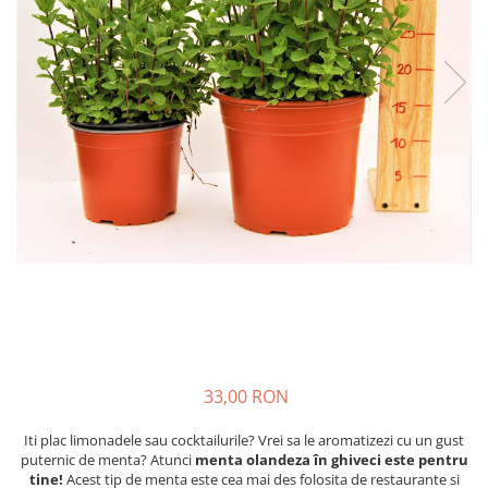
Cimbru si cimbrisor
Alb
Macris
Albastru
Portocaliu
Lamaita (melisa, roinita)
Mov
Chives
Multicolor
Ardei iute
Argintiu
Marar
Bicolor
Tarhon
Vargat / variegat
Pe anotimp
Plante pentru tot anul
Plante de Primavara
Plante de Vara
Plante de Toamna
Plante de iarna
33,00 RON
Iti plac limonadele sau cocktailurile? Vrei sa le aromatizezi cu un gust
puternic de menta? Atunci
menta olandeza în ghiveci este pentru
tine!
Acest tip de menta este cea mai des folosita de restaurante si