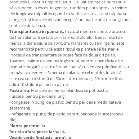
productivă, intr-un timp mai scurt. De luat aminte că nu trebuie
să o tundem in exces. In general, tundem planta aprox. o treime
din lungimea tulpinii incepand cu varful acesteia, cand tulpina se
alungește și frunzele din varf incep să nu mai fie atat de lungi cum
sunt cele de la bază.
Transplantarea in pămant.
In cazul mentei olandeze procesul
de transplantare se face prin tăierea stolonilor (rădăcinilor) de
mentă la dimensiuni de 10-15cm. Plantarea cu semințe nu este
recomandată pentru că există riscul ca plantele să fie sterile.
Procesul de transplantare se poate face de doua ori pe an.
Toamna, inainte de venirea inghețului, pentru a beneficia de o
plantație bogată și care dă roade odată cu venirea primăverii
;
sau
primăvara devreme. Schema de plantare cel mai des intalnită
este cea cu o distanță de 50cm intre randuri și 20cm intre fire,
adică 10 stoloni pe metru pătrat.
Păstrarea
. Frunzele de mentă olandeză se pot păstra
:
-
uscate, pentru perioade lungi
- congelate in pungi de plastic, pentru perioade medii (cateva
săptămani)
- refrigerate in pungi de plastic, pentru perioade scurte (cateva
zile)
Planta perena:
da
Rezista afara peste iarna:
da
Vesnic verde (inclusiv iarna):
nu