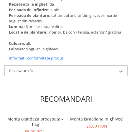
Rezistenta la inghet:
da
Perioada de inflorire:
iunie
Perioada de plantare:
tot timpul anului (din ghivece), martie -
august din radacini
Lumina:
6 ore pe zi soare direct
Locatie de plantare:
interior, balcon / terasa, exterior / gradina
Culoare:
alb
Folosire:
singular, in ghiveci
Informatii conformitate produs
Review-uri
(0)
RECOMANDARI
Menta olandeza proaspata -
Menta Israeliana in ghiveci
1 kg
26,00 RON
55,00 RON